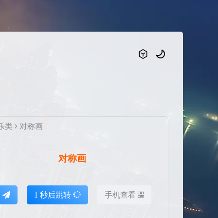
乐类
对称画
对称画
达
1
秒后跳转
手机查看