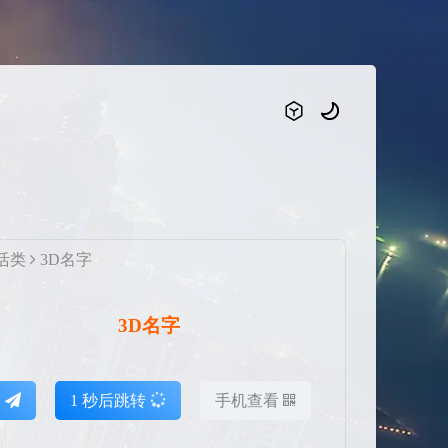
活类
3D名字
3D名字
达
1
秒后跳转
手机查看