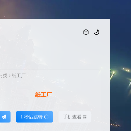
习类
纸工厂
纸工厂
达
1
秒后跳转
手机查看